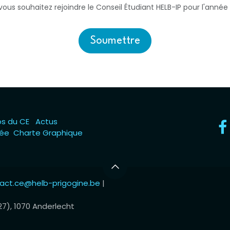
vous souhaitez rejoindre le Conseil Étudiant HELB-IP pour l'anné
Soumettre
os du CE
Actus
vée
Charte Graphique
act.ce@helb-prigogine.be
|
27), 1070 Anderlecht