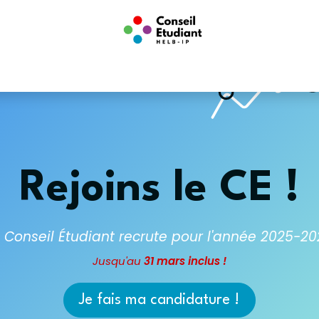
enementen
Infos
Conseil Étudiant
Boutique
Associations
Rejoins le CE !
 Conseil Étudiant recrute pour l'année 2025-2
Jusqu'au
31 mars inclus !
Je fais ma candidature !