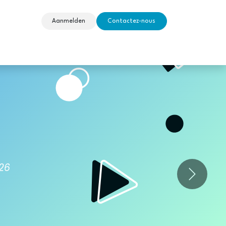
Aanmelden
Contactez-nous
 Etudiantes
My HELB
026
Suivant