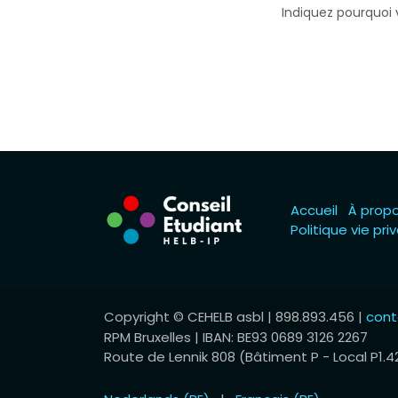
Indiquez pourquoi 
Accueil
À prop
Politique vie pri
Copyright © CEHELB asbl | 898.893.456 |
cont
RPM Bruxelles | ​​​IBAN: BE93 0689 3126 2267
Route de Lennik 808 (Bâtiment P - Local P1.4