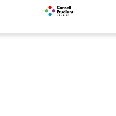
nts
Infos utiles
Conseil Étudiant
Boutique
Associations E