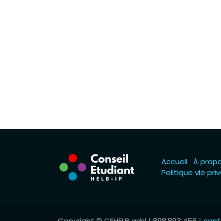
Accueil
À prop
Politique vie pri
Copyright © CEHELB asbl | 898.893.456 |
cont