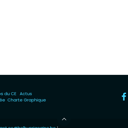
os du CE
Actus
vée
Charte Graphique
act.ce@helb-prigogine.be
|