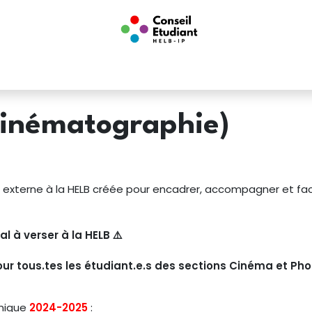
nts
Infos utiles
Conseil Étudiant
Boutique
Associations E
Cinématographie)
 externe à la HELB créée pour encadrer, accompagner et faci
al à verser à la HELB
⚠️
pour tous.tes les étudiant.e.s des sections Cinéma et Ph
mique
2024-2025
: