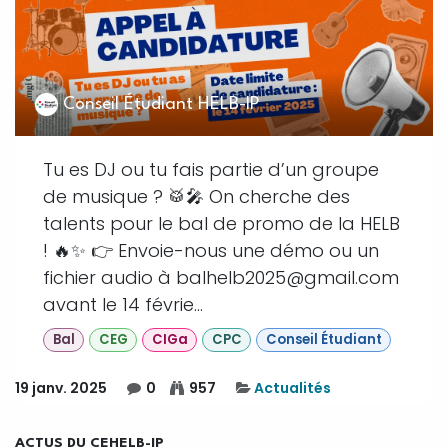
Conseil Étudiant HELB-IP
Tu es DJ ou tu fais partie d’un groupe
de musique ? 🥁🎤 On cherche des
talents pour le bal de promo de la HELB
! 🔥✨ 👉 Envoie-nous une démo ou un
fichier audio à balhelb2025@gmail.com
avant le 14 févrie...
Bal
CEG
CIGa
CPC
Conseil Étudiant
19 janv. 2025
0
957
Actualités
ACTUS DU CEHELB-IP