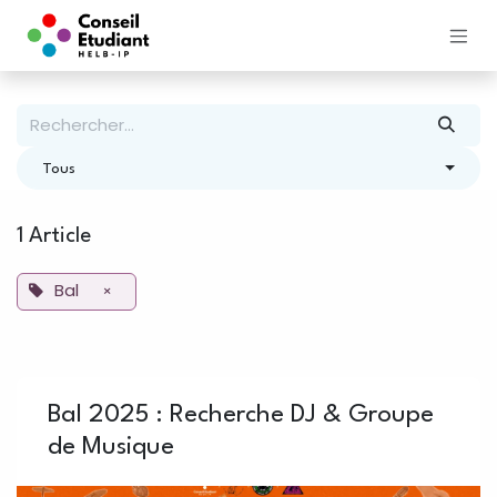
Se rendre au contenu
Tous
1 Article
Bal
×
Bal 2025 : Recherche DJ & Groupe
de Musique