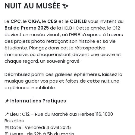
NUIT AU MUSÉE ✨
Le
CPC
, le
CIGA
, le
CEG
et le
CEHELB
vous invitent au
Bal de Promo 2025
de la HELB ! Cette année, le C12
devient un musée vivant, où l’HELB s’expose à travers
des projets photo retraçant son histoire et sa vie
étudiante. Plongez dans cette rétrospective
immersive, où chaque instant devient une œuvre et
chaque regard, un souvenir gravé.
Déambulez parmi ces galeries éphémères, laissez la
musique guider vos pas et faites de cette nuit une
expérience inoubliable.
📌 Informations Pratiques
📍 Lieu : C12 – Rue du Marché aux Herbes 116, 1000
Bruxelles
📅 Date : Vendredi 4 avril 2025
⏰ Heure : de 22h à 5h du matin