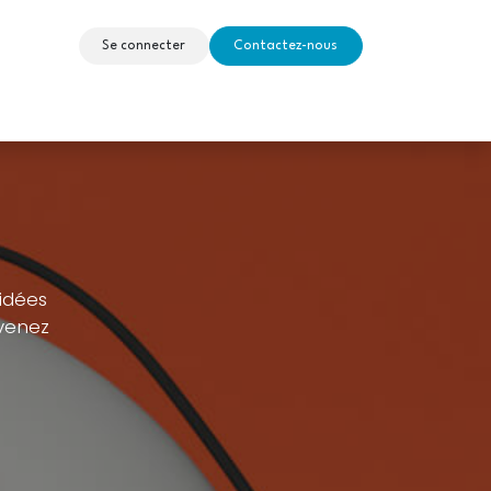
Se connecter
Contactez-nous
tudiantes
My HELB
 idées
evenez