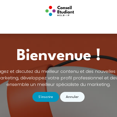
nts
Infos utiles
Conseil Étudiant
Boutique
Associations E
Bienvenue !
gez et discutez du meilleur contenu et des nouvelles
rketing, développez votre profil professionnel et d
ensemble un meilleur spécialiste du marketing.
S'inscrire
Annuler