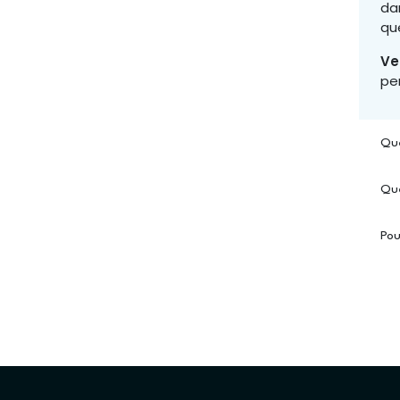
da
qu
Ve
pe
Que
Que
Pou